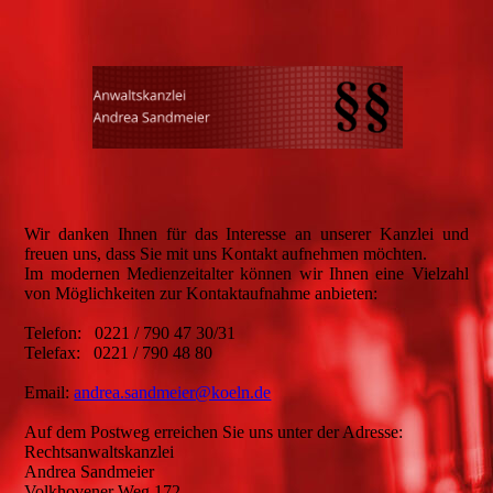
Wir danken Ihnen für das Interesse an unserer Kanzlei und
freuen uns, dass Sie mit uns Kontakt aufnehmen möchten.
Im modernen Medienzeitalter können wir Ihnen eine Vielzahl
von Möglichkeiten zur Kontaktaufnahme anbieten:
Telefon: 0221 / 790 47 30/31
Telefax: 0221 / 790 48 80
Email:
andrea.sandmeier@koeln.de
Auf dem Postweg erreichen Sie uns unter der Adresse:
Rechtsanwaltskanzlei
Andrea Sandmeier
Volkhovener Weg 172