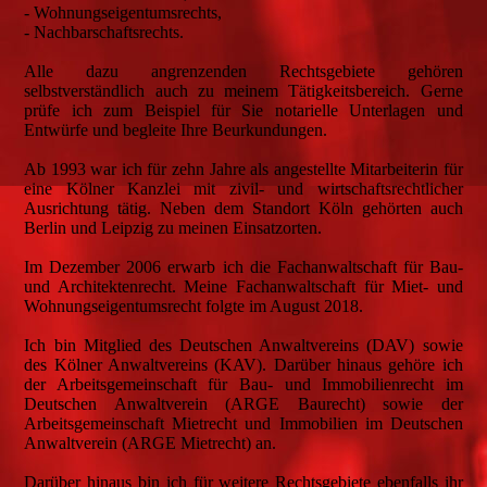
- Wohnungseigentumsrechts,
- Nachbarschaftsrechts.
Alle dazu angrenzenden Rechtsgebiete gehören
selbstverständlich auch zu meinem Tätigkeitsbereich. Gerne
prüfe ich zum Beispiel für Sie notarielle Unterlagen und
Entwürfe und begleite Ihre Beurkundungen.
Ab 1993 war ich für zehn Jahre als angestellte Mitarbeiterin für
eine Kölner Kanzlei mit zivil- und wirtschaftsrechtlicher
Ausrichtung tätig. Neben dem Standort Köln gehörten auch
Berlin und Leipzig zu meinen Einsatzorten.
Im Dezember 2006 erwarb ich die Fachanwaltschaft für Bau-
und Architektenrecht. Meine Fachanwaltschaft für Miet- und
Wohnungseigentumsrecht folgte im August 2018.
Ich bin Mitglied des Deutschen Anwaltvereins (DAV) sowie
des Kölner Anwaltvereins (KAV). Darüber hinaus gehöre ich
der Arbeitsgemeinschaft für Bau- und Immobilienrecht im
Deutschen Anwaltverein (ARGE Baurecht) sowie der
Arbeitsgemeinschaft Mietrecht und Immobilien im Deutschen
Anwaltverein (ARGE Mietrecht) an.
Darüber hinaus bin ich für weitere Rechtsgebiete ebenfalls ihr