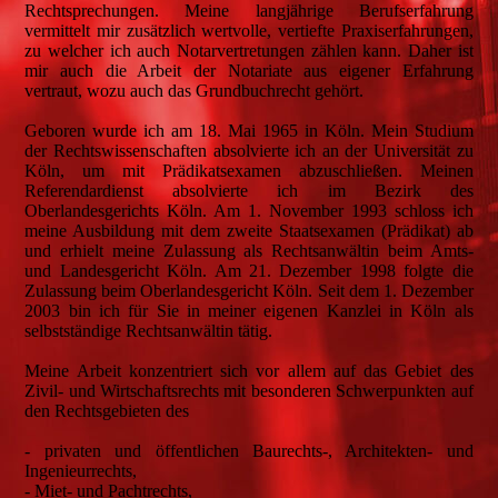
Rechtsprechungen. Meine langjährige Berufserfahrung
vermittelt mir zusätzlich wertvolle, vertiefte Praxiserfahrungen,
zu welcher ich auch Notarvertretungen zählen kann. Daher ist
mir auch die Arbeit der Notariate aus eigener Erfahrung
vertraut, wozu auch das Grundbuchrecht gehört.
Geboren wurde ich am 18. Mai 1965 in Köln. Mein Studium
der Rechtswissenschaften absolvierte ich an der Universität zu
Köln, um mit Prädikatsexamen abzuschließen. Meinen
Referendardienst absolvierte ich im Bezirk des
Oberlandesgerichts Köln. Am 1. November 1993 schloss ich
meine Ausbildung mit dem zweite Staatsexamen (Prädikat) ab
und erhielt meine Zulassung als Rechtsanwältin beim Amts-
und Landesgericht Köln. Am 21. Dezember 1998 folgte die
Zulassung beim Oberlandesgericht Köln. Seit dem 1. Dezember
2003 bin ich für Sie in meiner eigenen Kanzlei in Köln als
selbstständige Rechtsanwältin tätig.
Meine Arbeit konzentriert sich vor allem auf das Gebiet des
Zivil- und Wirtschaftsrechts mit besonderen Schwerpunkten auf
den Rechtsgebieten des
- privaten und öffentlichen Baurechts-, Architekten- und
Ingenieurrechts,
- Miet- und Pachtrechts,